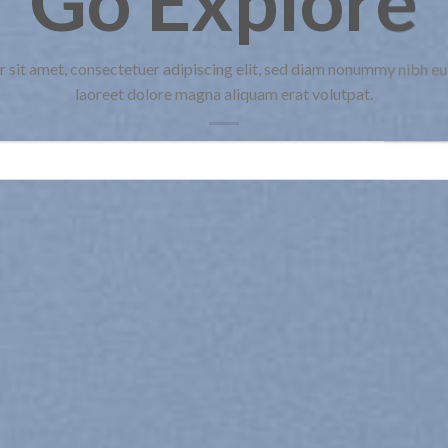
Go Explore
 sit amet, consectetuer adipiscing elit, sed diam nonummy nibh eu
laoreet dolore magna aliquam erat volutpat.